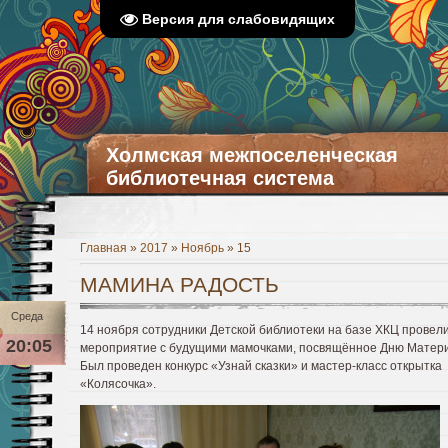
Версия для слабовидящих
Холмская межпоселенческая
библиотечная система
Главная
»
2017
»
Ноябрь
»
15
МАМИНА РАДОСТЬ
Среда
14 ноября сотрудники Детской библиотеки на базе ХКЦ провел
20:05
мероприятие с будущими мамочками, посвящённое Дню Матери
Был проведен конкурс «Узнай сказки» и мастер-класс открытка
«Колясочка».