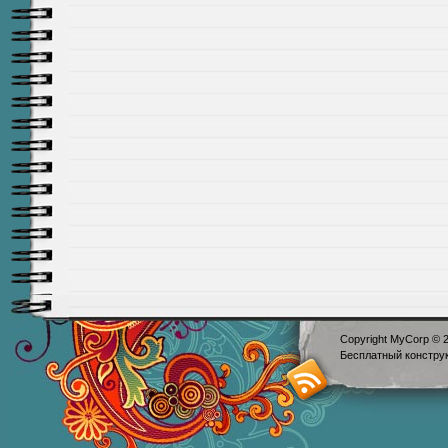
Copyright MyCorp © 
Бесплатный
констру