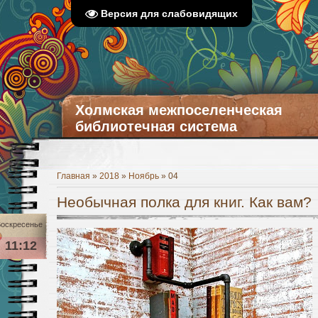
Версия для слабовидящих
Холмская межпоселенческая
библиотечная система
Главная
»
2018
»
Ноябрь
»
04
Необычная полка для книг. Как вам?
оскресенье
11:12