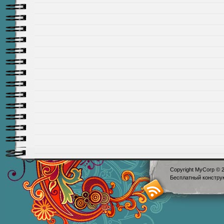
Copyright MyCorp © 
Бесплатный
констру