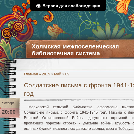
Версия для слабовидящих
Холмская межпоселенческая
библиотечная система
Главная
»
2019
»
Май
»
09
Солдатские письма с фронта 1941-1
год
Четверг
Морховской сельской библиотеке, оформлена выстав
20:00
Солдатские письма с фронта 1941-1945 год". Письма с фр
Великой Отечественной Войны -документы огромной с
пропахших порохом строках - дыхание войны, грубость 
окопных будней, нежность солдатского сердца, вера в Победу....