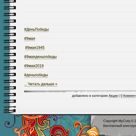
#ДеньПобеды
#9мая
#9мая1945
#9маяденьпобеды
#9мая2019
#деньпобеды
...
Читать дальше »
добавлено в категорию
Акции
|
0 Коммен
Copyright MyCorp © 
Бесплатный
констру