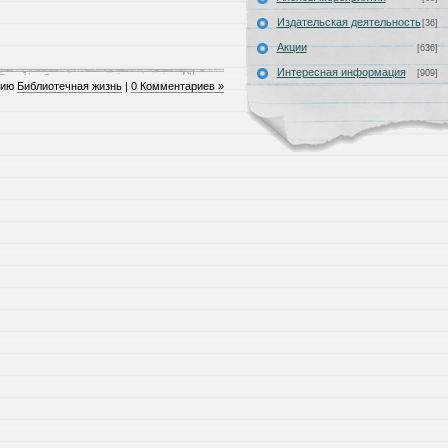
Издательская деятельность
[36]
Акции
[636]
Интересная информация
[909]
рию
Библиотечная жизнь
|
0 Комментариев »