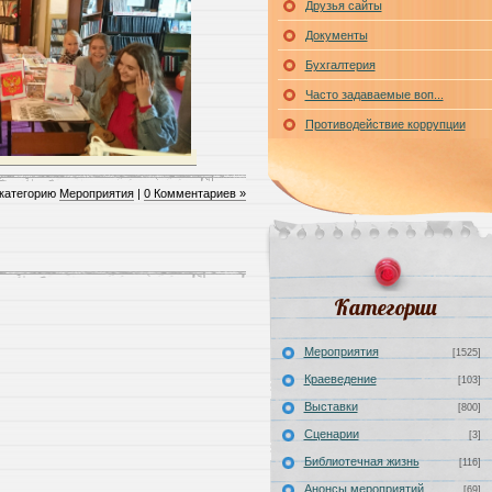
Друзья сайты
Документы
Бухгалтерия
Часто задаваемые воп...
Противодействие коррупции
 категорию
Мероприятия
|
0 Комментариев »
Категории
Мероприятия
[1525]
Краеведение
[103]
Выставки
[800]
Сценарии
[3]
Библиотечная жизнь
[116]
Анонсы мероприятий
[69]