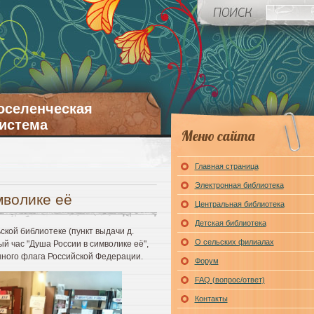
оселенческая
истема
Меню сайта
Главная страница
Электронная библиотека
мволике её
Центральная библиотека
Детская библиотека
ской библиотеке (пункт выдачи д.
О сельских филиалах
й час "Душа России в символике её",
ного флага Российской Федерации.
Форум
FAQ (вопрос/ответ)
Контакты