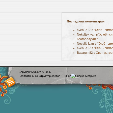
Последнии комментарии
avenue17 в
"Хлеб - симв
Nekultsy Ivan в
"Хлеб - с
благополучия"
Neculiti Ivan в
"Хлеб - си
avenue17 в
"Хлеб - симв
Basargin82 в
Свет матер
Copyright MyCorp © 2026
Бесплатный
конструктор сайтов
—
uCoz