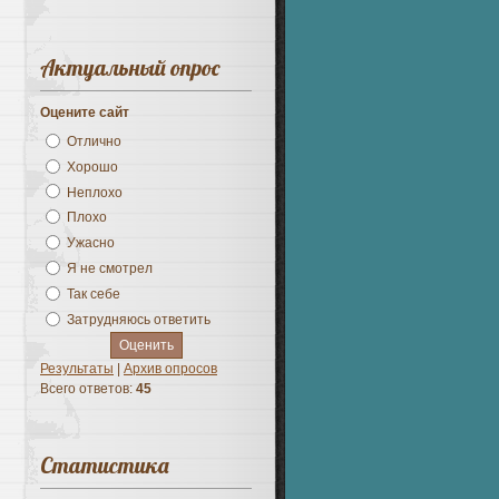
Актуальный опрос
Оцените сайт
Отлично
Хорошо
Неплохо
Плохо
Ужасно
Я не смотрел
Так себе
Затрудняюсь ответить
Результаты
|
Архив опросов
Всего ответов:
45
Статистика