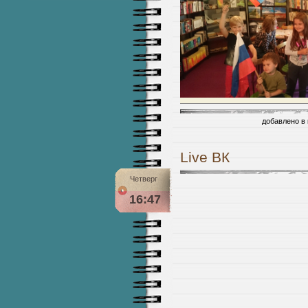
добавлено в
Live ВК
Четверг
16:47