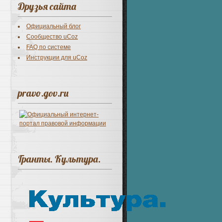
Друзья сайта
Официальный блог
Сообщество uCoz
FAQ по системе
Инструкции для uCoz
pravo.gov.ru
Гранты. Культура.