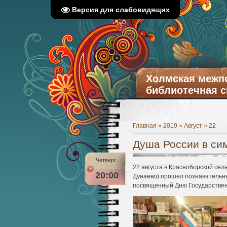
Версия для слабовидящих
Холмская межп
библиотечная с
Главная
»
2019
»
Август
»
22
Душа России в си
Четверг
22 августа в Красноборской сель
20:00
Дунаево) прошел познавательны
посвященный Дню Государствен