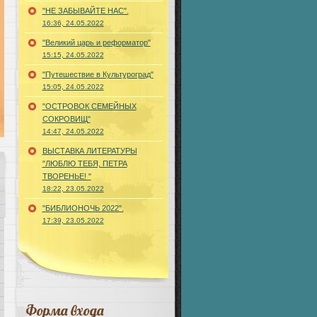
"НЕ ЗАБЫВАЙТЕ НАС".
16:36, 24.05.2022
"Великий царь и реформатор"
15:15, 24.05.2022
"Путешествие в Культуроград"
15:05, 24.05.2022
"ОСТРОВОК СЕМЕЙНЫХ
СОКРОВИЩ"
14:47, 24.05.2022
ВЫСТАВКА ЛИТЕРАТУРЫ
"ЛЮБЛЮ ТЕБЯ, ПЕТРА
ТВОРЕНЬЕ! "
18:22, 23.05.2022
"БИБЛИОНОЧЬ 2022".
17:39, 23.05.2022
Форма входа