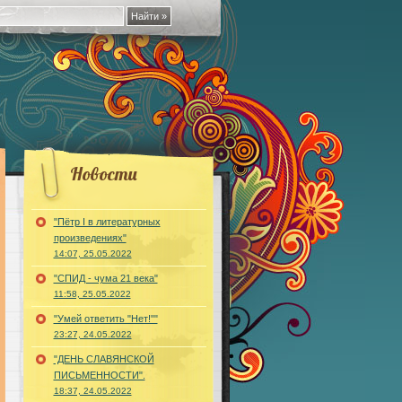
Новости
"Пётр I в литературных
произведениях"
14:07, 25.05.2022
"СПИД - чума 21 века"
11:58, 25.05.2022
"Умей ответить "Нет!""
23:27, 24.05.2022
"ДЕНЬ СЛАВЯНСКОЙ
ПИСЬМЕННОСТИ".
18:37, 24.05.2022