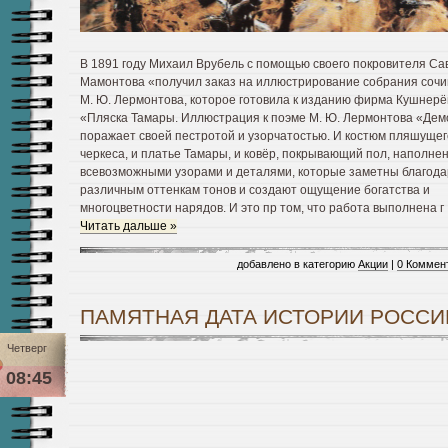
В 1891 году Михаил Врубель с помощью своего покровителя Са
Мамонтова «получил заказ на иллюстрирование собрания соч
М. Ю. Лермонтова, которое готовила к изданию фирма Кушнер
«Пляска Тамары. Иллюстрация к поэме М. Ю. Лермонтова «Дем
поражает своей пестротой и узорчатостью.
И костюм пляшущег
черкеса, и платье Тамары, и ковёр, покрывающий пол, наполне
всевозможными узорами и деталями, которые заметны благод
различным оттенкам тонов и создают ощущение богатства и
многоцветности нарядов. И это пр том, что работа выполнена г
Читать дальше »
добавлено в категорию
Акции
|
0 Коммен
ПАМЯТНАЯ ДАТА ИСТОРИИ РОССИ
Четверг
08:45