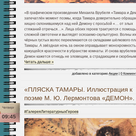
«В графическом произведении Михаила Врубеля «Тамара и Д
запечатлён момент поэмы, когда Тамара доверительно обращае
хищно склонившемуся над ней Демону с просьбой «… от злых
стяжаний отречься…». Лица обоих героев трактуются с помощ
сложной светотени и выглядят осязаемо-скульптурно.
Волны и
чёрных густых волос перекликаются со складками шёлкового пл
Тамары. А звёздная ночь за окном оправдывает монохромность
кажущейся красочности в убранстве комнаты. И снова врубелев
Демон кажется отнюдь не зловещим, а страдающим и скорбны
Читать дальше »
добавлено в категорию
Акции
|
0 Коммен
«ПЛЯСКА ТАМАРЫ. Иллюстрация к
поэме М. Ю. Лермонтова «ДЕМОН».
Четверг
#ГалереяЛитературныхГероев
09:45