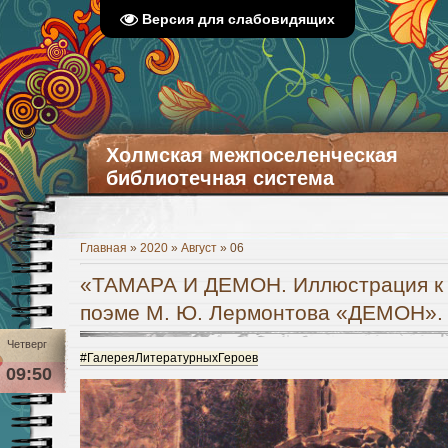
Версия для слабовидящих
Холмская межпоселенческая
библиотечная система
Главная
»
2020
»
Август
»
06
«ТАМАРА И ДЕМОН. Иллюстрация к
поэме М. Ю. Лермонтова «ДЕМОН».
Четверг
#ГалереяЛитературныхГероев
09:50