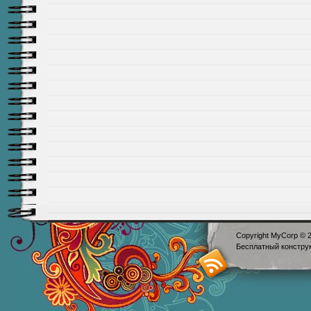
Copyright MyCorp © 
Бесплатный
констру