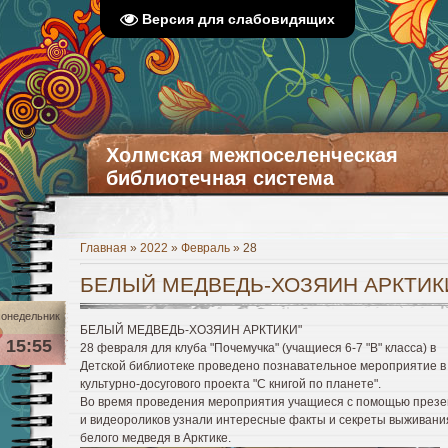
Версия для слабовидящих
Холмская межпоселенческая
библиотечная система
Главная
»
2022
»
Февраль
»
28
БЕЛЫЙ МЕДВЕДЬ-ХОЗЯИН АРКТИК
онедельник
БЕЛЫЙ МЕДВЕДЬ-ХОЗЯИН АРКТИКИ"
15:55
28 февраля для клуба "Почемучка" (учащиеся 6-7 "В" класса) в
Детской библиотеке проведено познавательное мероприятие в
культурно-досугового проекта "С книгой по планете".
Во время проведения мероприятия учащиеся с помощью през
и видеороликов узнали интересные факты и секреты выживани
белого медведя в Арктике.