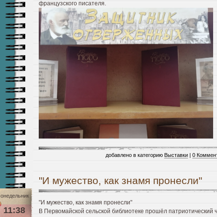
французского писателя.
добавлено в категорию
Выставки
|
0 Коммен
"И мужество, как знамя пронесли"
онедельник
"И мужество, как знамя пронесли"
11:38
В Первомайской сельской библиотеке прошёл патриотический ч