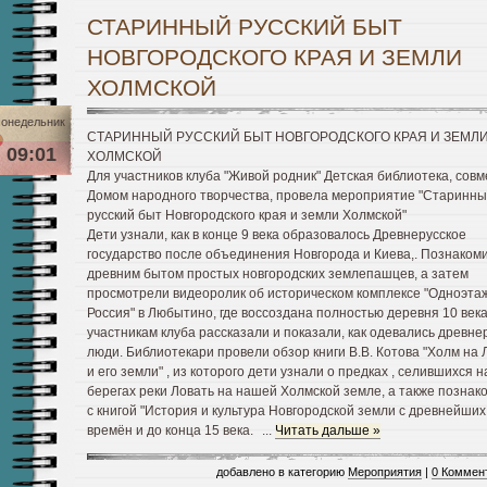
СТАРИННЫЙ РУССКИЙ БЫТ
НОВГОРОДСКОГО КРАЯ И ЗЕМЛИ
ХОЛМСКОЙ
онедельник
СТАРИННЫЙ РУССКИЙ БЫТ НОВГОРОДСКОГО КРАЯ И ЗЕМЛ
09:01
ХОЛМСКОЙ
Для участников клуба "Живой родник" Детская библиотека, совм
Домом народного творчества, провела мероприятие "Старинн
русский быт Новгородского края и земли Холмской"
Дети узнали, как в конце 9 века образовалось Древнерусское
государство после объединения Новгорода и Киева,. Познакоми
древним бытом простых новгородских землепашцев, а затем
просмотрели видеоролик об историческом комплексе "Одноэта
Россия" в Любытино, где воссоздана полностью деревня 10 века
участникам клуба рассказали и показали, как одевались древне
люди. Библиотекари провели обзор книги В.В. Котова "Холм на 
и его земли" , из которого дети узнали о предках , селившихся н
берегах реки Ловать на нашей Холмской земле, а также познак
с книгой "История и культура Новгородской земли с древнейших
времён и до конца 15 века.
...
Читать дальше »
добавлено в категорию
Мероприятия
|
0 Коммен