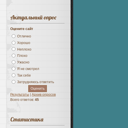
Актуальный опрос
Оцените сайт
Отлично
Хорошо
Неплохо
Плохо
Ужасно
Я не смотрел
Так себе
Затрудняюсь ответить
Результаты
|
Архив опросов
Всего ответов:
45
Статистика