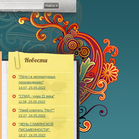
Новости
"Пётр I в литературных
произведениях"
14:07, 25.05.2022
"СПИД - чума 21 века"
11:58, 25.05.2022
"Умей ответить "Нет!""
23:27, 24.05.2022
"ДЕНЬ СЛАВЯНСКОЙ
ПИСЬМЕННОСТИ".
18:37, 24.05.2022