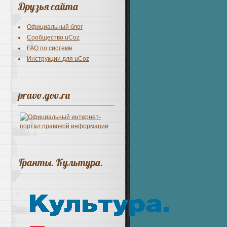
Друзья сайта
Официальный блог
Сообщество uCoz
FAQ по системе
Инструкции для uCoz
pravo.gov.ru
Гранты. Культура.