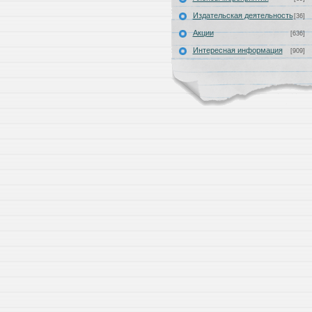
Издательская деятельность
[36]
Акции
[636]
Интересная информация
[909]