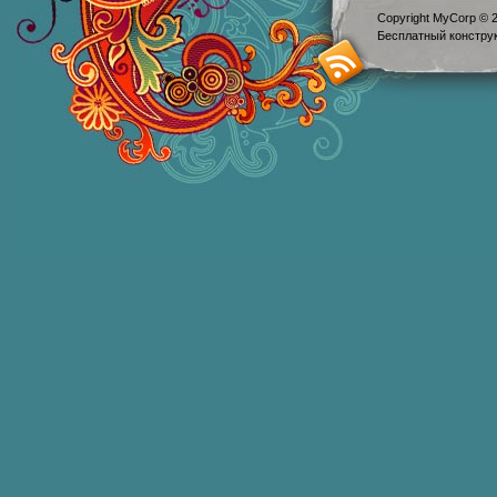
Copyright MyCorp © 
Бесплатный
констру