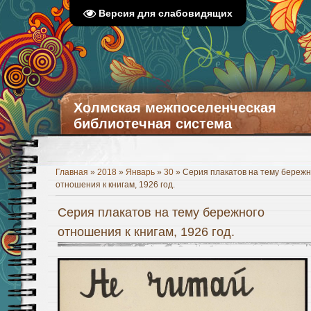
Версия для слабовидящих
Холмская межпоселенческая
библиотечная система
Главная
»
2018
»
Январь
»
30
» Серия плакатов на тему бережн
отношения к книгам, 1926 год.
Серия плакатов на тему бережного
отношения к книгам, 1926 год.