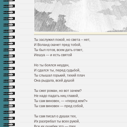
Ты заслужил покой, но света – нет,
И Воланд скачет пред тобой,
Ты был готов, всем дать ответ,
Иешуа — и есть святой
Но ты боялся неудач,
И сдался ты, перед судьбой,
Ты слышал горький, тихий плач
Она рыдала, всей душой
Ты сжег роман, но вот зачем?
Не надо падать ниц главой,
Ты сам виновен, — «перед кем?»
Ты сам виновен — пред собой,
Ты сам писал о душах тех,
Их разгребал ты всех рукой,
Все их ошибки это — грех,