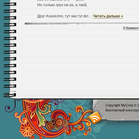
Но только грех не их, а твой,
Друг Азазелло, тут как тут.&n
...
Читать дальше »
0 Коммен
Copyright MyCorp © 
Бесплатный
констру