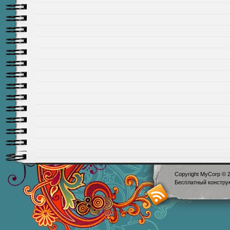
Copyright MyCorp © 
Бесплатный
констру