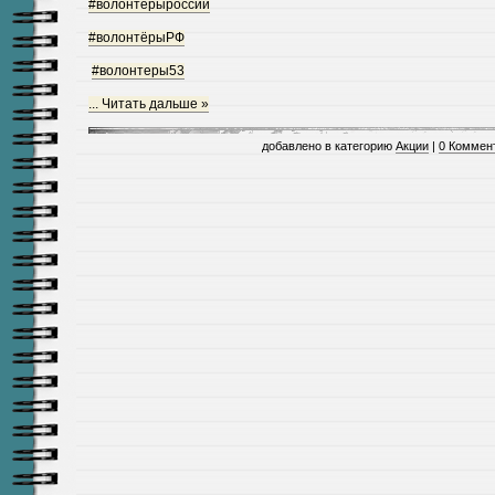
#волонтерыроссии
#волонтёрыРФ
#волонтеры53
...
Читать дальше »
добавлено в категорию
Акции
|
0 Коммен