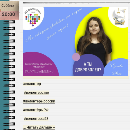
Суббота
20:00
#волонтер
#волонтерство
#волонтерыроссии
#волонтёрыРФ
#волонтеры53
...
Читать дальше »