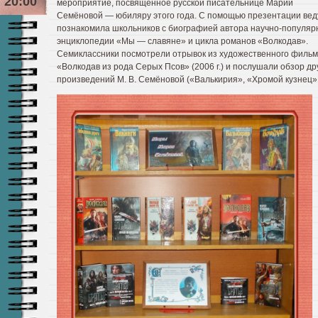
20:00
мероприятие, посвящённое русской писательнице Марии
Семёновой — юбиляру этого года. С помощью презентации ве
познакомила школьников с биографией автора научно-популяр
энциклопедии «Мы — славяне» и цикла романов «Волкодав».
Семиклассники посмотрели отрывок из художественного филь
«Волкодав из рода Серых Псов» (2006 г.) и послушали обзор др
произведений М. В. Семёновой («Валькирия», «Хромой кузнец» 