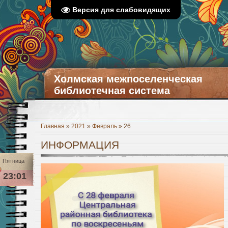
Версия для слабовидящих
Холмская межпоселенческая
библиотечная система
Главная
»
2021
»
Февраль
»
26
ИНФОРМАЦИЯ
Пятница
23:01