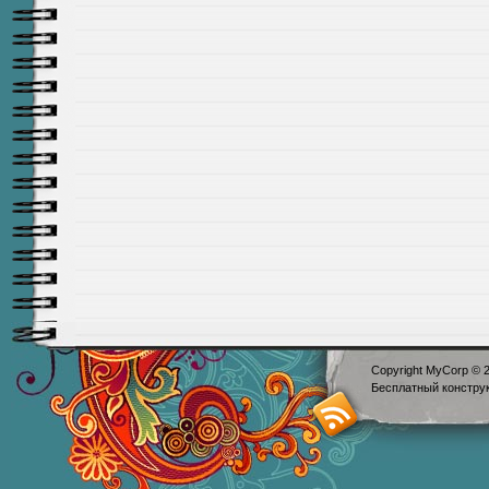
Copyright MyCorp © 
Бесплатный
констру