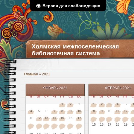
Версия для слабовидящих
Холмская межпоселенческая
библиотечная система
Главная
»
2021
ЯНВАРЬ 2021
ФЕВРАЛЬ 2021
ПН
ВТ
СР
ЧТ
ПТ
СБ
ВС
ПН
ВТ
СР
ЧТ
ПТ
С
1
2
3
1
2
3
4
5
4
5
6
7
8
9
10
8
9
10
11
12
1
11
12
13
14
15
16
17
15
16
17
18
19
2