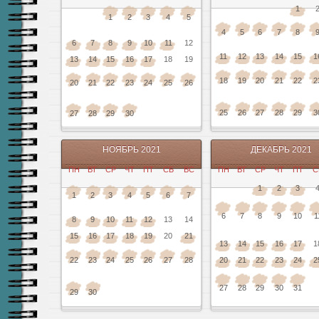
1
1
2
3
4
5
4
5
6
7
8
6
7
8
9
10
11
12
11
12
13
14
15
1
13
14
15
16
17
18
19
18
19
20
21
22
2
20
21
22
23
24
25
26
25
26
27
28
29
3
27
28
29
30
НОЯБРЬ 2021
ДЕКАБРЬ 2021
ПН
ВТ
СР
ЧТ
ПТ
СБ
ВС
ПН
ВТ
СР
ЧТ
ПТ
С
1
2
3
1
2
3
4
5
6
7
6
7
8
9
10
1
8
9
10
11
12
13
14
15
16
17
18
19
20
21
13
14
15
16
17
1
22
23
24
25
26
27
28
20
21
22
23
24
2
27
28
29
30
31
29
30