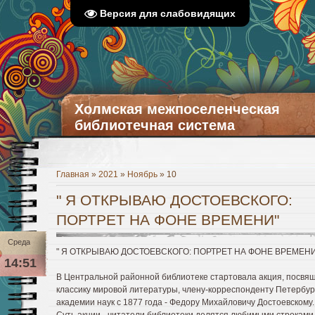
Версия для слабовидящих
Холмская межпоселенческая
библиотечная система
Главная
»
2021
»
Ноябрь
»
10
" Я ОТКРЫВАЮ ДОСТОЕВСКОГО:
ПОРТРЕТ НА ФОНЕ ВРЕМЕНИ"
Среда
" Я ОТКРЫВАЮ ДОСТОЕВСКОГО: ПОРТРЕТ НА ФОНЕ ВРЕМЕНИ
14:51
В Центральной районной библиотеке стартовала акция, посвя
классику мировой литературы, члену-корреспонденту Петербур
академии наук с 1877 года - Федору Михайловичу Достоевскому.