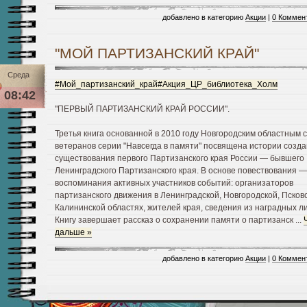
добавлено в категорию
Акции
|
0 Коммен
"МОЙ ПАРТИЗАНСКИЙ КРАЙ"
Среда
#Мой_партизанский_край
#Акция_ЦР_библиотека_Холм
08:42
"ПЕРВЫЙ ПАРТИЗАНСКИЙ КРАЙ РОССИИ".
Третья книга основанной в 2010 году Новгородским областным 
ветеранов серии "Навсегда в памяти" посвящена истории созда
существования первого Партизанского края России — бывшего
Ленинградского Партизанского края. В основе повествования —
воспоминания активных участников событий: организаторов
партизанского движения в Ленинградской, Новгородской, Псковс
Калининской областях, жителей края, сведения из наградных ли
Книгу завершает рассказ о сохранении памяти о партизанск
...
дальше »
добавлено в категорию
Акции
|
0 Коммен