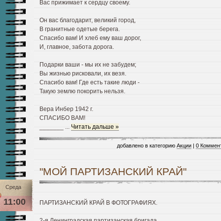
Вас прижимает к сердцу своему.
Он вас благодарит, великий город,
В гранитные одетые берега.
Спасибо вам! И хлеб ему ваш дорог,
И, главное, забота дорога.
Подарки ваши - мы их не забудем;
Вы жизнью рисковали, их везя.
Спасибо вам! Где есть такие люди -
Такую землю покорить нельзя.
Вера Инбер 1942 г.
СПАСИБО ВАМ!
_______
...
Читать дальше »
добавлено в категорию
Акции
|
0 Коммен
"МОЙ ПАРТИЗАНСКИЙ КРАЙ"
Среда
11:00
ПАРТИЗАНСКИЙ КРАЙ В ФОТОГРАФИЯХ.
2-я Ленинградская партизанская бригада.