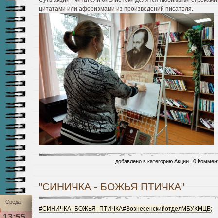
Суть акции - читатели библиотеки делятся любимыми строками
цитатами или афоризмами из произведений писателя.
добавлено в категорию
Акции
|
0 Коммен
"СИНИЧКА - БОЖЬЯ ПТИЧКА"
Среда
#СИНИЧКА_БОЖЬЯ_ПТИЧКА
#ВознесенскийотделМБУКМЦБ
;
13:55