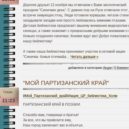
Дорогие друзья! 12 ноября мы отмечаем с Вами экологический
праздник "Синичкин день". С давних пор на Руси отмечали этот
встречи зимующих птиц. Люди готовили кормушки, читали стихи
загадывали загадки или просто любовались зимними птахами.
Детская библиотека предлагает вашему вниманию видеоролик 
синицах, а также знакомит с прекрасными добрыми книжками о
божьих созданиях-синичках. Книжки ждут вас! Добро пожаловать
нашу библиотеку!
А также наша библиотека принимает участие в сетевой акции
"Синичка- божья птичка&q
...
Читать дальше »
добавлено в категорию
Акции
|
0 Коммен
"МОЙ ПАРТИЗАНСКИЙ КРАЙ"
Среда
#Мой_Партизанский_край
#Акция_ЦР_библиотека_Холм
11:23
ПАРТИЗАНСКИЙ КРАЙ В ПОЭЗИИ.
Спасибо вам, товарищи и братья!
За все, что вы привозите ему,
Наш город заключает вас в объятья,