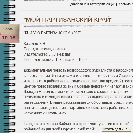
добавлено в категорию
Акции
|
0 Коммен
"МОЙ ПАРТИЗАНСКИЙ КРАЙ"
Среда
"КНИГА О ПАРТИЗАНСКОМ КРАЕ".
10:16
Киселев, К.Н.
Передать командованию
Издательство: Л.: Лениздат
Переплет: мягкий; 158 страниц; 1990 г.
Документальная повесть новгородского журналиста о народном
сопротивлении фашистским захватчика на территории Старору
и Полавского райнов Ленинградской ( ныне Новгородской) облас
центре повествования жизнь и боевые действия 4-й партизанс
бригады.Народные мстители смело смело сражаясь с врагом,
передавали командованию Северо - Западного фронта немало
разведданных. В книге рассказывается об организаторах и уча
партизанского движения - партийных и советских работниках.
колхозниках, школьниках.
Находская сельская библиотека принимает участие в сетевой
районной акции "Мой Партизанский край".
...
Читать дальше »