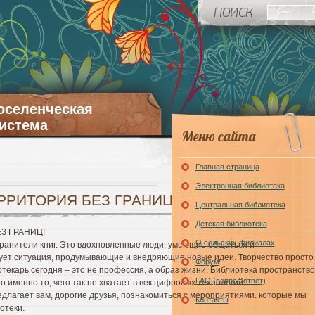
оселенческая
истема
Меню сайта
Главная страница
Электронная библиотека
РРИТОРИЯ БЕЗ ГРАНИЦ!
Центральная библиотека
Детская библиотека
З ГРАНИЦ!
О сельских филиалах
ранители книг. Это вдохновленные люди, умеющие общаться и
бует ситуация, продумывающие и внедряющие новые идеи. Творчество просто
Форум
иотекарь сегодня – это не профессия, а образ жизни. Библиотека пространство
FAQ (вопрос/ответ)
 именно то, чего так не хватает в век цифровых технологий.
едлагает вам, дорогие друзья, познакомиться с мероприятиями. которые мы
Контакты
отеки.