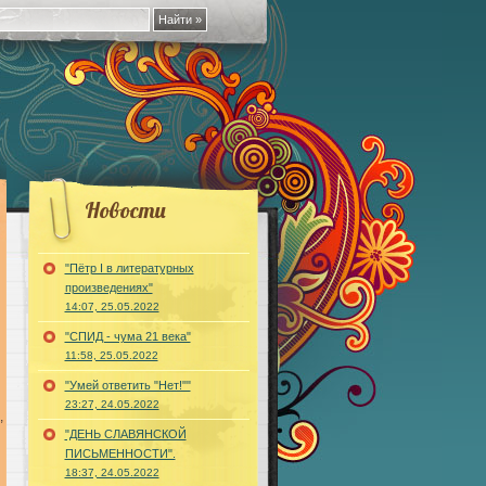
Новости
"Пётр I в литературных
произведениях"
14:07, 25.05.2022
"СПИД - чума 21 века"
11:58, 25.05.2022
"Умей ответить "Нет!""
23:27, 24.05.2022
,
"ДЕНЬ СЛАВЯНСКОЙ
ПИСЬМЕННОСТИ".
18:37, 24.05.2022