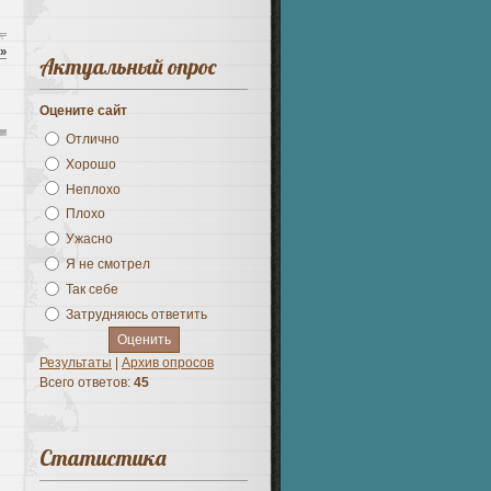
 »
Актуальный опрос
Оцените сайт
Отлично
Хорошо
Неплохо
Плохо
Ужасно
Я не смотрел
Так себе
Затрудняюсь ответить
Результаты
|
Архив опросов
Всего ответов:
45
Статистика