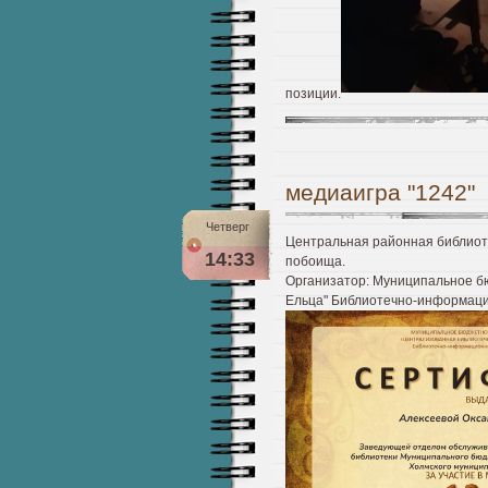
позиции.
медиаигра "1242"
Четверг
Центральная районная библиоте
14:33
побоища.
Организатор: Муниципальное б
Ельца" Библиотечно-информаци