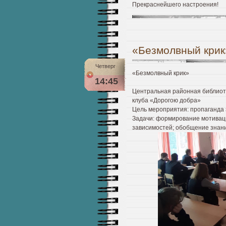
Прекраснейшего настроения!
«Безмолвный крик
Четверг
«Безмолвный крик»
14:45
Центральная районная библиоте
клуба «Дорогою добра»
Цель мероприятия: пропаганда 
Задачи: формирование мотиваци
зависимостей; обобщение знан