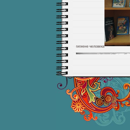
гигиене человека
RSS