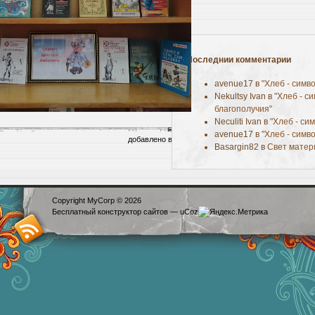
Последнии комментарии
avenue17 в
"Хлеб - симв
Nekultsy Ivan в
"Хлеб - с
благополучия"
Neculiti Ivan в
"Хлеб - си
avenue17 в
"Хлеб - симв
добавлено в категорию
Выставки
|
0 Комментариев
Basargin82 в
Свет матер
Copyright MyCorp © 2026
Бесплатный
конструктор сайтов
—
uCoz