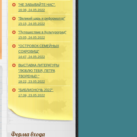
"НЕ ЗАБЫВАЙТЕ НАС".
16:36, 24.05.2022
"Великий царь и реформатор"
15:15, 24.05.2022
"Путешествие в Культуроград"
15:05, 24.05.2022
"ОСТРОВОК СЕМЕЙНЫХ
СОКРОВИЩ"
14:47, 24.05.2022
ВЫСТАВКА ЛИТЕРАТУРЫ
"ЛЮБЛЮ ТЕБЯ, ПЕТРА
ТВОРЕНЬЕ! "
18:22, 23.05.2022
"БИБЛИОНОЧЬ 2022".
17:39, 23.05.2022
 »
Форма входа