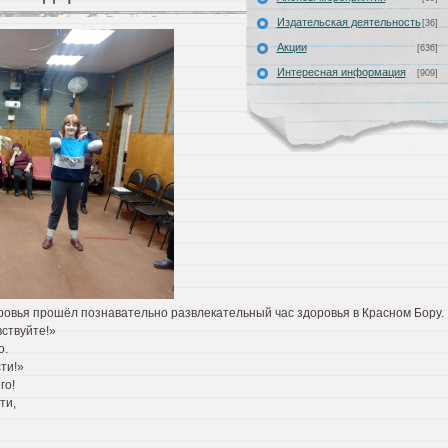
Издательская деятельность
[36]
Акции
[636]
Интересная информация
[909]
ровья прошёл познавательно развлекательный час здоровья в Красном Бору.
вствуйте!»
о.
ти!»
го!
ти,