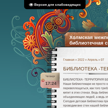
Версия для слабовидящих
Холмская межп
библиотечная с
Главная
»
2022
»
Апрель
»
07
БИБЛИОТЕКА -ТЕ
Четверг
БИБЛИОТЕКА -ТЕРРИТОРИЯ БЕ
17:24
Наши библиотекари не просто х
перевоплощаться, как того тре
кипит в этих стенах. Ведь библ
объединяющее людей, а ведь это
Сегодня детская библиотека пр
проводим вне стен нашей библи