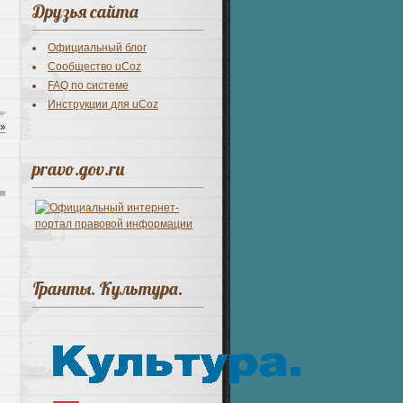
Друзья сайта
Официальный блог
Сообщество uCoz
FAQ по системе
Инструкции для uCoz
 »
pravo.gov.ru
Гранты. Культура.