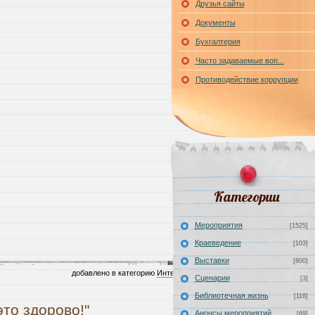
Друзья сайты
Документы
Бухгалтерия
Часто задаваемые воп...
Противодействие коррупции
Категории
Мероприятия
[1525]
Краеведение
[103]
Выставки
[800]
добавлено в категорию
Интересная информация
|
0 Комментариев
Сценарии
[3]
Библиотечная жизнь
[116]
это здорово!"
Анонсы мероприятий
[69]