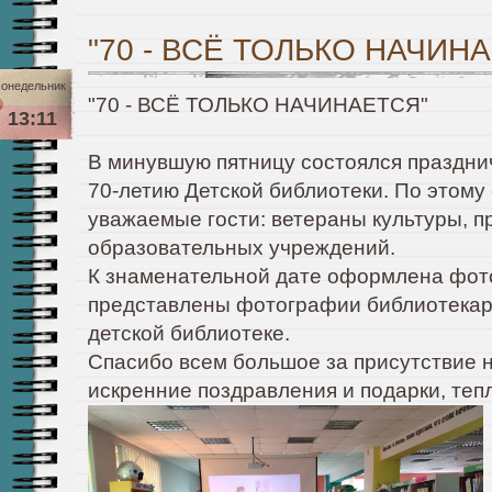
"70 - ВСЁ ТОЛЬКО НАЧИН
онедельник
"70 - ВСЁ ТОЛЬКО НАЧИНАЕТСЯ"
13:11
В минувшую пятницу состоялся праздни
70-летию Детской библиотеки. По этом
уважаемые гости: ветераны культуры, п
образовательных учреждений.
К знаменательной дате оформлена фото
представлены фотографии библиотекаре
детской библиотеке.
Спасибо всем большое за присутствие 
искренние поздравления и подарки, теп