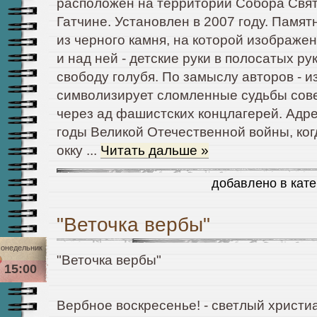
расположен на территории Собора Свят
Гатчине. Установлен в 2007 году.
Памятн
из черного камня, на которой изображе
и над ней - детские руки в полосатых р
свободу голубя. По замыслу авторов - 
символизирует сломленные судьбы сове
через ад фашистских концлагерей. Адрес
годы Великой Отечественной войны, ког
окку
...
Читать дальше »
добавлено в кат
"Веточка вербы"
онедельник
"Веточка вербы"
15:00
Вербное воскресенье! - светлый христи