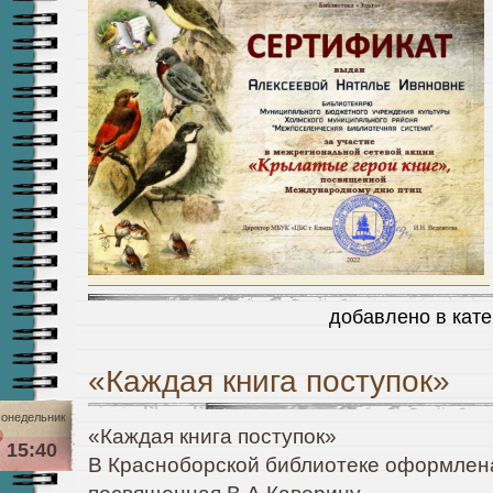
добавлено в кат
«Каждая книга поступок»
онедельник
«Каждая книга поступок»
15:40
В Красноборской библиотеке оформлена 