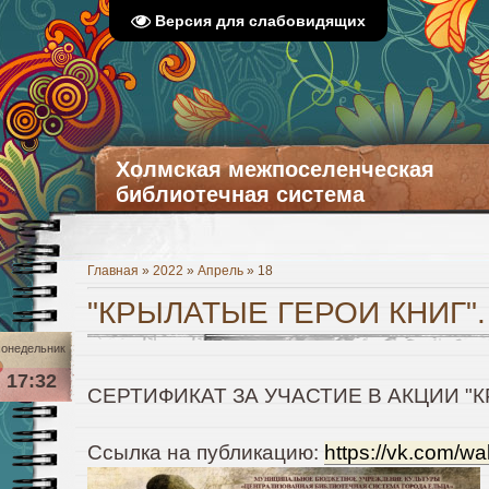
Версия для слабовидящих
Холмская межпоселенческая
библиотечная система
Главная
»
2022
»
Апрель
»
18
"КРЫЛАТЫЕ ГЕРОИ КНИГ".
онедельник
17:32
СЕРТИФИКАТ ЗА УЧАСТИЕ В АКЦИИ "К
Ссылка на публикацию:
https://vk.com/w