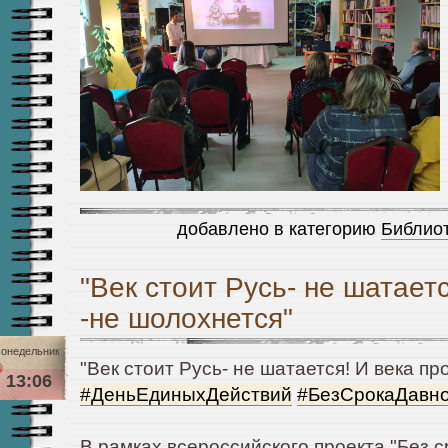
добавлено в категорию
Библиот
"Век стоит Русь- не шатает
-не шолохнется"
онедельник
"Век стоит Русь- не шатается! И века пр
13:06
#ДеньЕдиныхДействий
#БезСрокаДавн
В рамках всероссийского проекта "Без ср