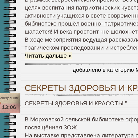
целях воспитания патриотических чувст
активности учащихся в свете современн
библиотеке прошёл военно- патриотическ
шатается! И века простоит -не шолохнет
В ходе мероприятия ведущая рассказала
трагическом преследовании и истребл
Читать дальше »
добавлено в категорию
СЕКРЕТЫ ЗДОРОВЬЯ И КР
онедельник
СЕКРЕТЫ ЗДОРОВЬЯ И КРАСОТЫ "
13:06
В Морховской сельской библиотеке офо
посвящённая ЗОЖ.
На выставке представлена литература 