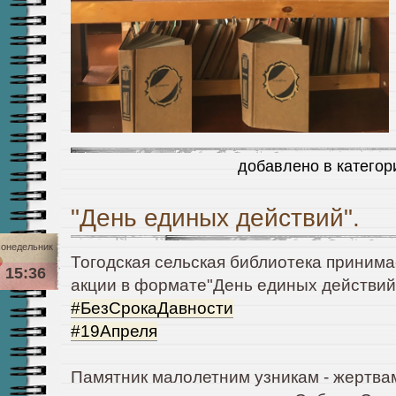
добавлено в катего
"День единых действий".
онедельник
Тогодская сельская библиотека принима
15:36
акции в формате"День единых действий
#БезСрокаДавности
#19Апреля
Памятник малолетним узникам - жертва