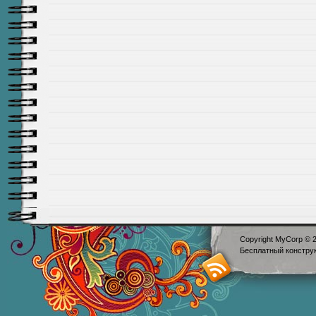
Copyright MyCorp © 
Бесплатный
констру