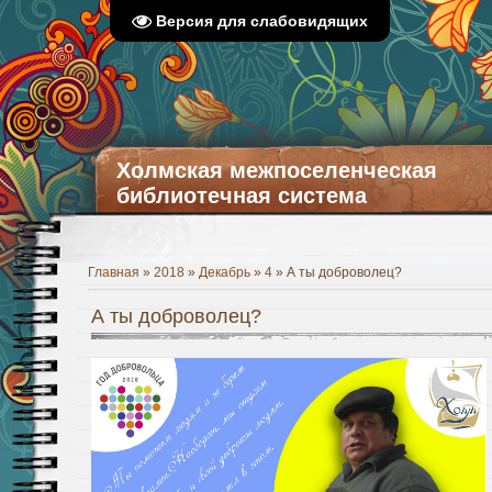
Версия для слабовидящих
Холмская межпоселенческая
библиотечная система
Главная
»
2018
»
Декабрь
»
4
» А ты доброволец?
А ты доброволец?