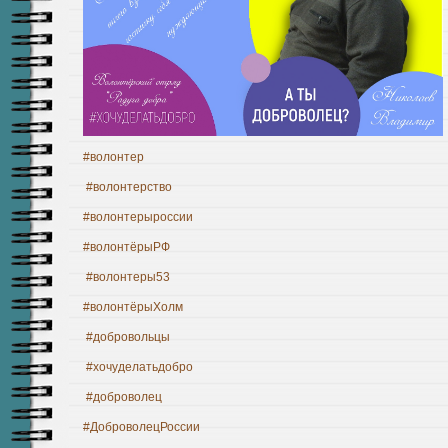
#волонтер
#волонтерство
#волонтерыроссии
#волонтёрыРФ
#волонтеры53
#волонтёрыХолм
#добровольцы
#хочуделатьдобро
#доброволец
#ДоброволецРоссии